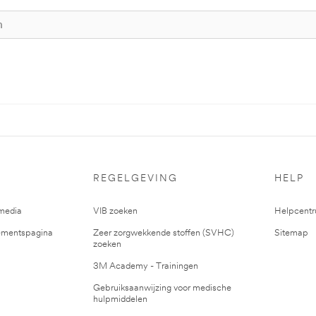
REGELGEVING
HELP
media
VIB zoeken
Helpcent
mentspagina
Zeer zorgwekkende stoffen (SVHC)
Sitemap
zoeken
3M Academy - Trainingen
Gebruiksaanwijzing voor medische
hulpmiddelen