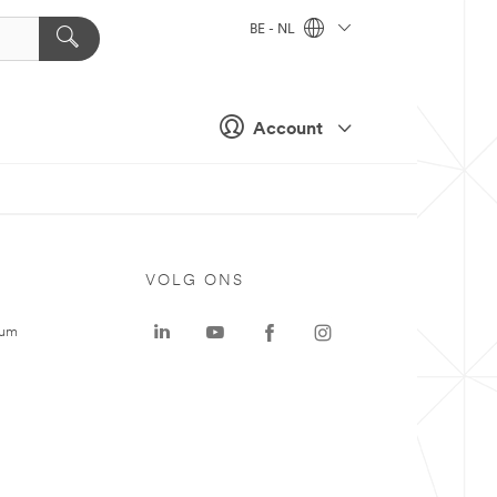
BE - NL
Account
VOLG ONS
rum