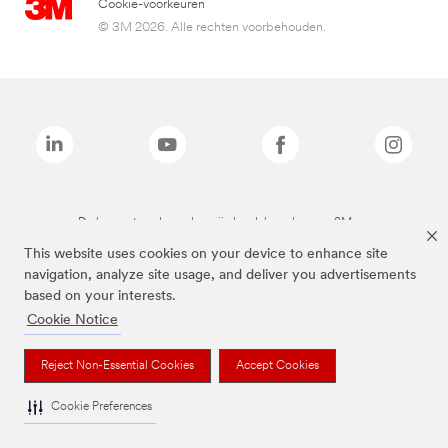
Cookie-voorkeuren
© 3M 2026. Alle rechten voorbehouden.
De bovenstaande merken zijn handelsmerken van 3M.we
This website uses cookies on your device to enhance site
navigation, analyze site usage, and deliver you advertisements
based on your interests.
Cookie Notice
Reject Non-Essential Cookies
Accept Cookies
Cookie Preferences