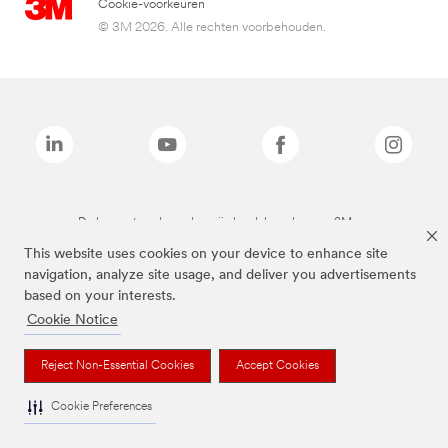
Cookie-voorkeuren
© 3M 2026. Alle rechten voorbehouden.
De bovenstaande merken zijn handelsmerken van 3M.we
This website uses cookies on your device to enhance site
navigation, analyze site usage, and deliver you advertisements
based on your interests.
Cookie Notice
Reject Non-Essential Cookies
Accept Cookies
Cookie Preferences