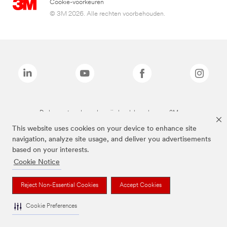
Cookie-voorkeuren
© 3M 2026. Alle rechten voorbehouden.
De bovenstaande merken zijn handelsmerken van 3M.we
This website uses cookies on your device to enhance site
navigation, analyze site usage, and deliver you advertisements
based on your interests.
Cookie Notice
Reject Non-Essential Cookies
Accept Cookies
Cookie Preferences