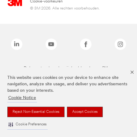
Cookie-voorkeuren
© 3M 2026. Alle rechten voorbehouden.
De bovenstaande merken zijn handelsmerken van 3M.we
This website uses cookies on your device to enhance site
navigation, analyze site usage, and deliver you advertisements
based on your interests.
Cookie Notice
Reject Non-Essential Cookies
Accept Cookies
Cookie Preferences