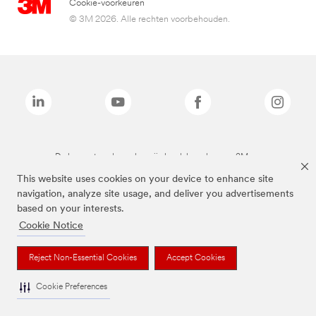
Cookie-voorkeuren
© 3M 2026. Alle rechten voorbehouden.
De bovenstaande merken zijn handelsmerken van 3M.we
This website uses cookies on your device to enhance site
navigation, analyze site usage, and deliver you advertisements
based on your interests.
Cookie Notice
Reject Non-Essential Cookies
Accept Cookies
Cookie Preferences