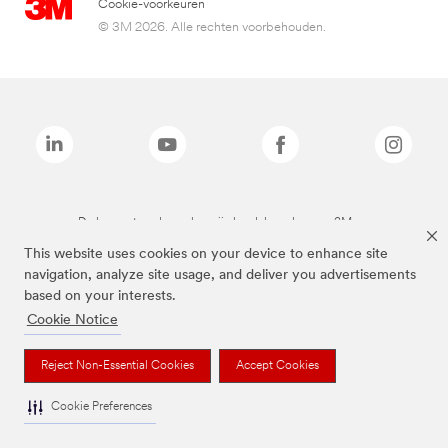
Cookie-voorkeuren
© 3M 2026. Alle rechten voorbehouden.
De bovenstaande merken zijn handelsmerken van 3M.we
This website uses cookies on your device to enhance site
navigation, analyze site usage, and deliver you advertisements
based on your interests.
Cookie Notice
Reject Non-Essential Cookies
Accept Cookies
Cookie Preferences