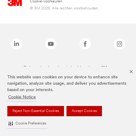
Cookie-voorkeuren
© 3M 2026. Alle rechten voorbehouden.
De bovenstaande merken zijn handelsmerken van 3M.we
This website uses cookies on your device to enhance site
navigation, analyze site usage, and deliver you advertisements
based on your interests.
Cookie Notice
Reject Non-Essential Cookies
Accept Cookies
Cookie Preferences