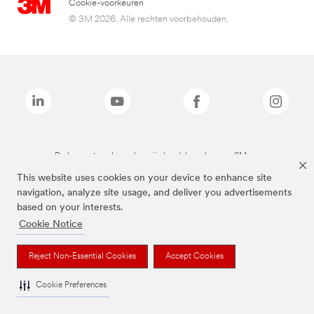
Cookie-voorkeuren
© 3M 2026. Alle rechten voorbehouden.
De bovenstaande merken zijn handelsmerken van 3M.we
This website uses cookies on your device to enhance site
navigation, analyze site usage, and deliver you advertisements
based on your interests.
Cookie Notice
Reject Non-Essential Cookies
Accept Cookies
Cookie Preferences