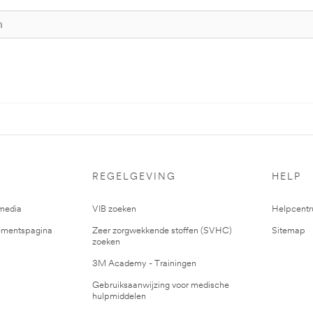
REGELGEVING
HELP
media
VIB zoeken
Helpcent
mentspagina
Zeer zorgwekkende stoffen (SVHC)
Sitemap
zoeken
3M Academy - Trainingen
Gebruiksaanwijzing voor medische
hulpmiddelen