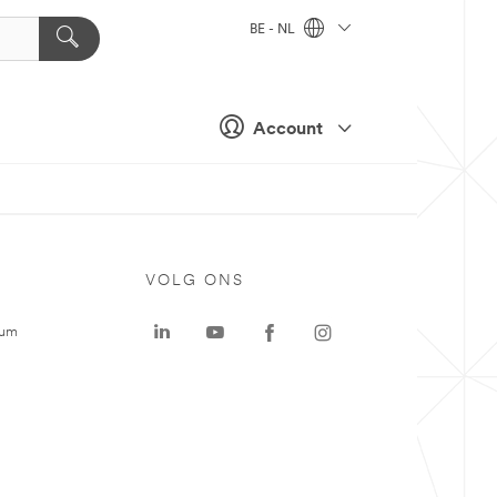
BE - NL
Account
VOLG ONS
rum