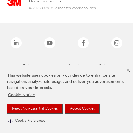
Cookie-voorkeuren
© 3M 2026. Alle rechten voorbehouden.
De bovenstaande merken zijn handelsmerken van 3M.we
This website uses cookies on your device to enhance site
navigation, analyze site usage, and deliver you advertisements
based on your interests.
Cookie Notice
Reject Non-Essential Cookies
Accept Cookies
Cookie Preferences