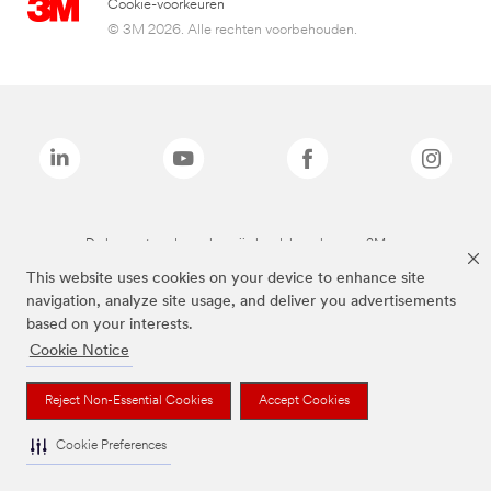
Cookie-voorkeuren
© 3M 2026. Alle rechten voorbehouden.
De bovenstaande merken zijn handelsmerken van 3M.we
This website uses cookies on your device to enhance site
navigation, analyze site usage, and deliver you advertisements
based on your interests.
Cookie Notice
Reject Non-Essential Cookies
Accept Cookies
Cookie Preferences