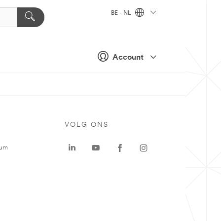
BE - NL
Account
VOLG ONS
rum