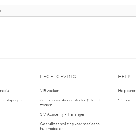
REGELGEVING
HELP
media
VIB zoeken
Helpcent
mentspagina
Zeer zorgwekkende stoffen (SVHC)
Sitemap
zoeken
3M Academy - Trainingen
Gebruiksaanwijzing voor medische
hulpmiddelen