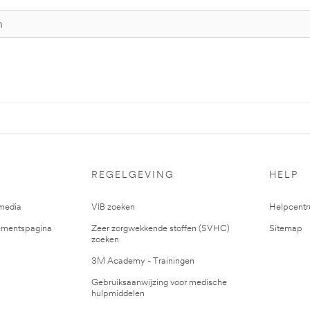
REGELGEVING
HELP
media
VIB zoeken
Helpcent
mentspagina
Zeer zorgwekkende stoffen (SVHC)
Sitemap
zoeken
3M Academy - Trainingen
Gebruiksaanwijzing voor medische
hulpmiddelen