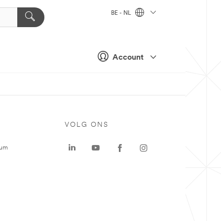
BE - NL
Account
VOLG ONS
rum