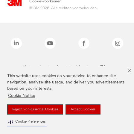
Cookie-voorkeuren
© 3M 2026. Alle rechten voorbehouden.
De bovenstaande merken zijn handelsmerken van 3M.we
This website uses cookies on your device to enhance site
navigation, analyze site usage, and deliver you advertisements
based on your interests.
Cookie Notice
Reject Non-Essential Cookies
Accept Cookies
Cookie Preferences