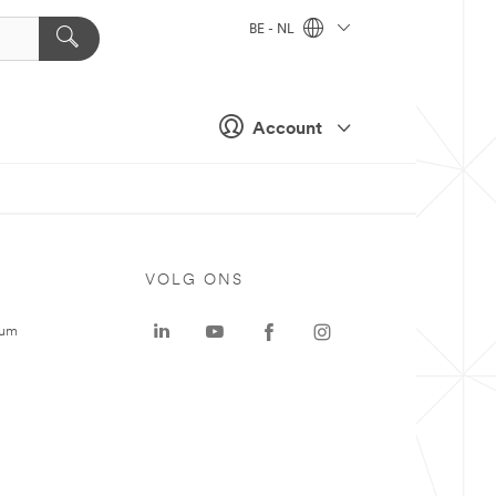
BE - NL
Account
VOLG ONS
rum