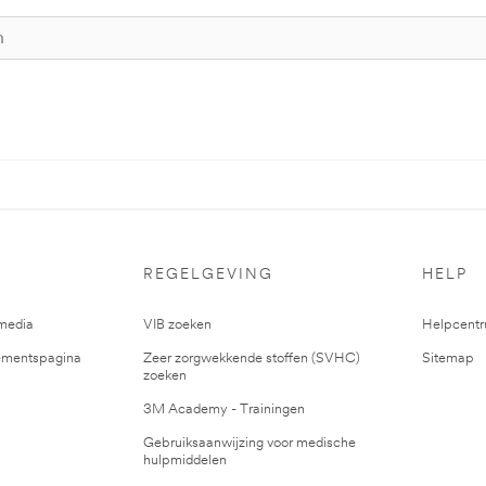
REGELGEVING
HELP
media
VIB zoeken
Helpcent
mentspagina
Zeer zorgwekkende stoffen (SVHC)
Sitemap
zoeken
3M Academy - Trainingen
Gebruiksaanwijzing voor medische
hulpmiddelen