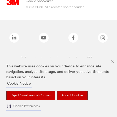
Cookie-voorkeuren
© 3M 2026. Alle rechten voorbehouden.
De bovenstaande merken zijn handelsmerken van 3M.we
This website uses cookies on your device to enhance site
navigation, analyze site usage, and deliver you advertisements
based on your interests.
Cookie Notice
Reject Non-Essential Cookies
Accept Cookies
Cookie Preferences