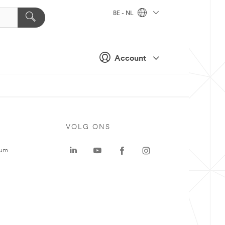
BE - NL
Account
VOLG ONS
rum