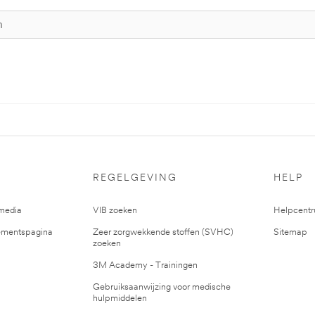
REGELGEVING
HELP
media
VIB zoeken
Helpcent
mentspagina
Zeer zorgwekkende stoffen (SVHC)
Sitemap
zoeken
3M Academy - Trainingen
Gebruiksaanwijzing voor medische
hulpmiddelen