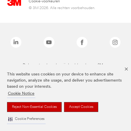
Cookie-voorkeuren
© 3M 2026. Alle rechten voorbehouden.
De bovenstaande merken zijn handelsmerken van 3M.we
This website uses cookies on your device to enhance site
navigation, analyze site usage, and deliver you advertisements
based on your interests.
Cookie Notice
Reject Non-Essential Cookies
Accept Cookies
Cookie Preferences