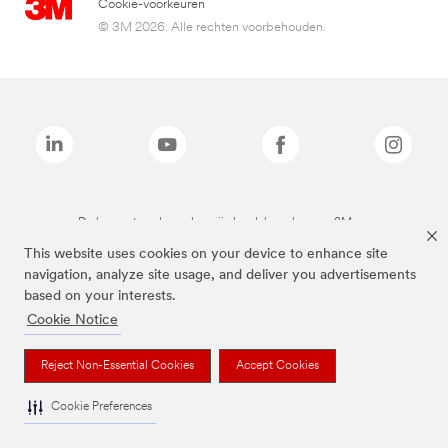
Cookie-voorkeuren
© 3M 2026. Alle rechten voorbehouden.
De bovenstaande merken zijn handelsmerken van 3M.we
This website uses cookies on your device to enhance site
navigation, analyze site usage, and deliver you advertisements
based on your interests.
Cookie Notice
Reject Non-Essential Cookies
Accept Cookies
Cookie Preferences