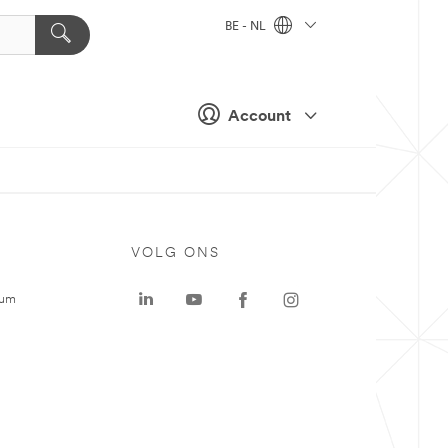
BE - NL
Account
VOLG ONS
rum