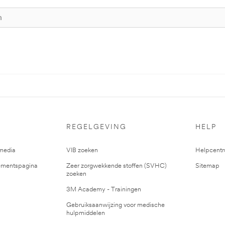
REGELGEVING
HELP
media
VIB zoeken
Helpcent
mentspagina
Zeer zorgwekkende stoffen (SVHC)
Sitemap
zoeken
3M Academy - Trainingen
Gebruiksaanwijzing voor medische
hulpmiddelen