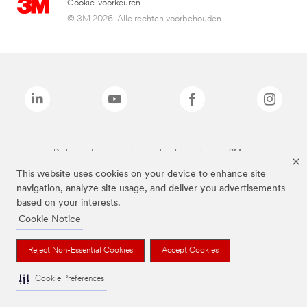
Cookie-voorkeuren
© 3M 2026. Alle rechten voorbehouden.
De bovenstaande merken zijn handelsmerken van 3M.we
This website uses cookies on your device to enhance site
navigation, analyze site usage, and deliver you advertisements
based on your interests.
Cookie Notice
Reject Non-Essential Cookies
Accept Cookies
Cookie Preferences