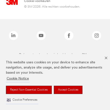
Cookie-voorkeuren
© 3M 2026. Alle rechten voorbehouden.
De bovenstaande merken zijn handelsmerken van 3M.we
This website uses cookies on your device to enhance site
navigation, analyze site usage, and deliver you advertisements
based on your interests.
Cookie Notice
Reject Non-Essential Cookies
Accept Cookies
Cookie Preferences