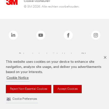
Cookie-voorkeuren
© 3M 2026. Alle rechten voorbehouden.
De bovenstaande merken zijn handelsmerken van 3M.we
This website uses cookies on your device to enhance site
navigation, analyze site usage, and deliver you advertisements
based on your interests.
Cookie Notice
Reject Non-Essential Cookies
Accept Cookies
Cookie Preferences