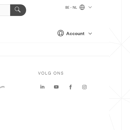
BE - NL
Account
VOLG ONS
rum