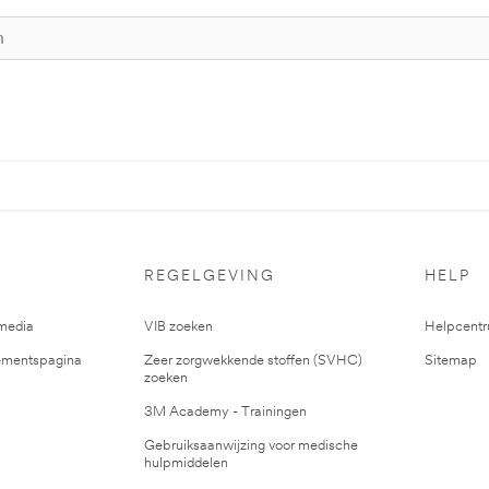
REGELGEVING
HELP
media
VIB zoeken
Helpcent
mentspagina
Zeer zorgwekkende stoffen (SVHC)
Sitemap
zoeken
3M Academy - Trainingen
Gebruiksaanwijzing voor medische
hulpmiddelen