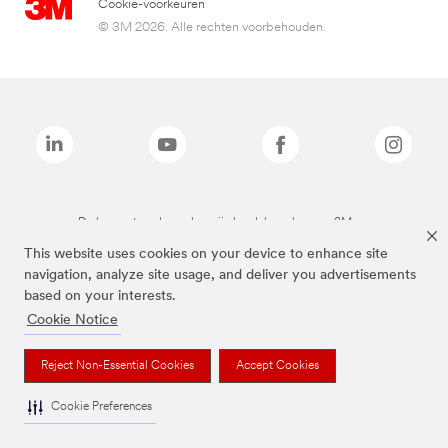
Cookie-voorkeuren
© 3M 2026. Alle rechten voorbehouden.
De bovenstaande merken zijn handelsmerken van 3M.we
This website uses cookies on your device to enhance site
navigation, analyze site usage, and deliver you advertisements
based on your interests.
Cookie Notice
Reject Non-Essential Cookies
Accept Cookies
Cookie Preferences