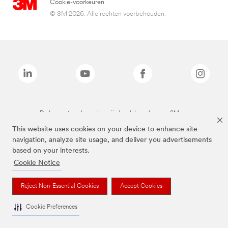
Cookie-voorkeuren
© 3M 2026. Alle rechten voorbehouden.
De bovenstaande merken zijn handelsmerken van 3M.we
This website uses cookies on your device to enhance site
navigation, analyze site usage, and deliver you advertisements
based on your interests.
Cookie Notice
Reject Non-Essential Cookies
Accept Cookies
Cookie Preferences