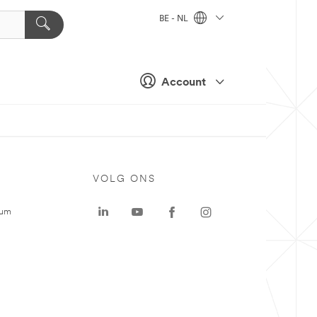
BE - NL
Account
VOLG ONS
rum