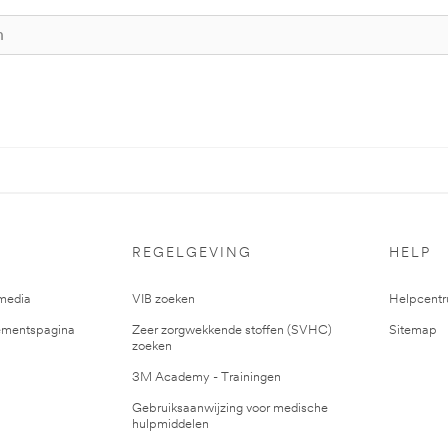
REGELGEVING
HELP
media
VIB zoeken
Helpcent
mentspagina
Zeer zorgwekkende stoffen (SVHC)
Sitemap
zoeken
3M Academy - Trainingen
Gebruiksaanwijzing voor medische
hulpmiddelen