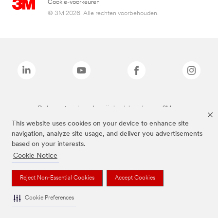
Cookie-voorkeuren
© 3M 2026. Alle rechten voorbehouden.
De bovenstaande merken zijn handelsmerken van 3M.we
This website uses cookies on your device to enhance site
navigation, analyze site usage, and deliver you advertisements
based on your interests.
Cookie Notice
Reject Non-Essential Cookies
Accept Cookies
Cookie Preferences