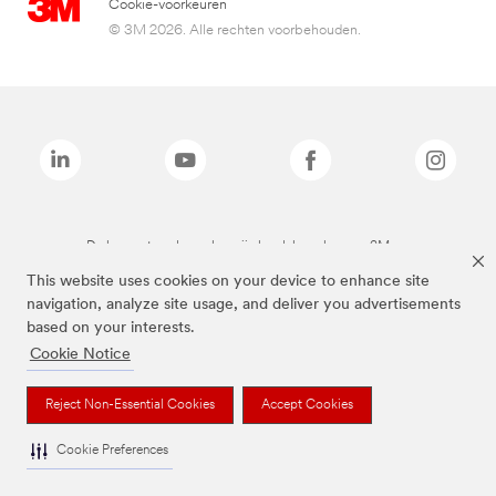
Cookie-voorkeuren
© 3M 2026. Alle rechten voorbehouden.
De bovenstaande merken zijn handelsmerken van 3M.we
This website uses cookies on your device to enhance site
navigation, analyze site usage, and deliver you advertisements
based on your interests.
Cookie Notice
Reject Non-Essential Cookies
Accept Cookies
Cookie Preferences