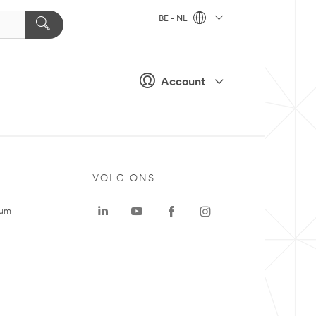
BE - NL
Account
VOLG ONS
rum