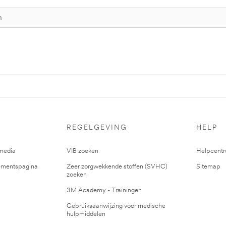
REGELGEVING
HELP
media
VIB zoeken
Helpcent
mentspagina
Zeer zorgwekkende stoffen (SVHC)
Sitemap
zoeken
3M Academy - Trainingen
Gebruiksaanwijzing voor medische
hulpmiddelen