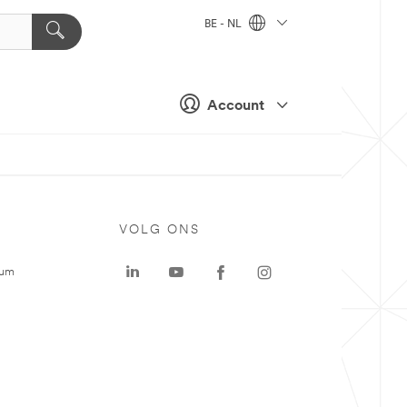
BE - NL
Account
VOLG ONS
rum