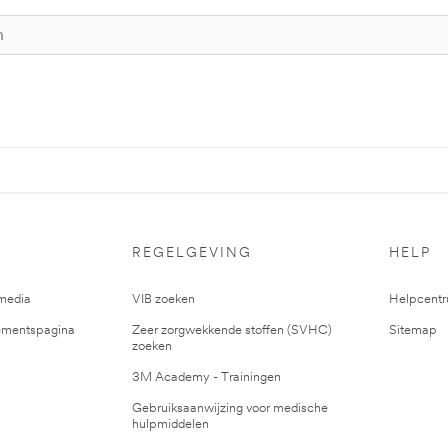
REGELGEVING
HELP
media
VIB zoeken
Helpcent
mentspagina
Zeer zorgwekkende stoffen (SVHC)
Sitemap
zoeken
3M Academy - Trainingen
Gebruiksaanwijzing voor medische
hulpmiddelen