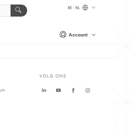
BE - NL
Account
VOLG ONS
rum