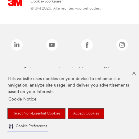
Cookie-voorkeuren
© 3M 2026. Alle rechten voorbehouden.
De bovenstaande merken zijn handelsmerken van 3M.we
This website uses cookies on your device to enhance site
navigation, analyze site usage, and deliver you advertisements
based on your interests.
Cookie Notice
Reject Non-Essential Cookies
Accept Cookies
Cookie Preferences