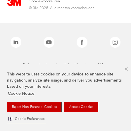
Cookie-voorkeuren
© 3M 2026. Alle rechten voorbehouden.
De bovenstaande merken zijn handelsmerken van 3M.we
This website uses cookies on your device to enhance site
navigation, analyze site usage, and deliver you advertisements
based on your interests.
Cookie Notice
Reject Non-Essential Cookies
Accept Cookies
Cookie Preferences