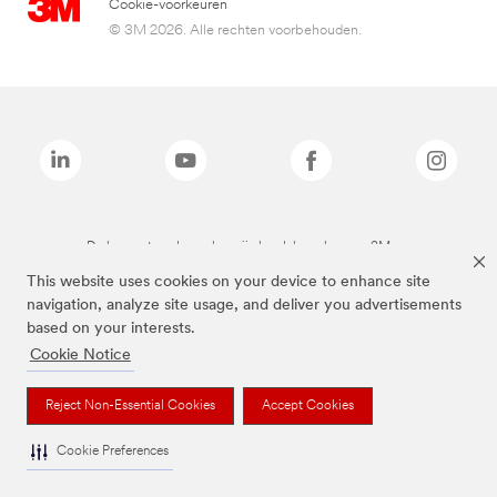
Cookie-voorkeuren
© 3M 2026. Alle rechten voorbehouden.
De bovenstaande merken zijn handelsmerken van 3M.we
This website uses cookies on your device to enhance site
navigation, analyze site usage, and deliver you advertisements
based on your interests.
Cookie Notice
Reject Non-Essential Cookies
Accept Cookies
Cookie Preferences