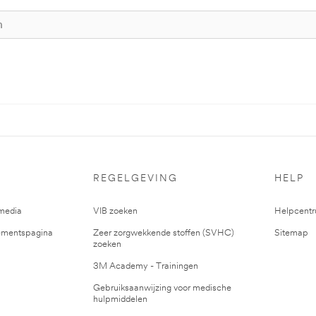
REGELGEVING
HELP
media
VIB zoeken
Helpcent
mentspagina
Zeer zorgwekkende stoffen (SVHC)
Sitemap
zoeken
3M Academy - Trainingen
Gebruiksaanwijzing voor medische
hulpmiddelen