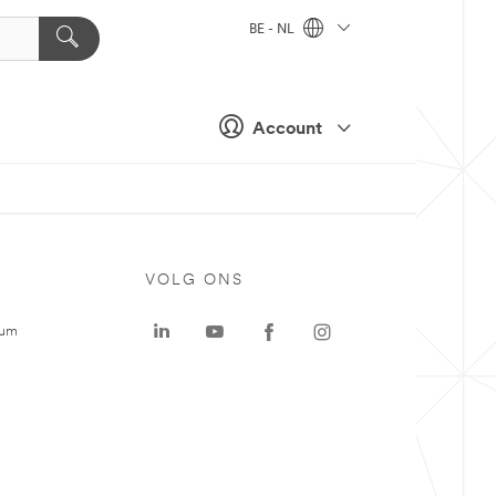
BE - NL
Account
VOLG ONS
rum