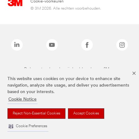
Cookie-voorkeuren
© 3M 2026. Alle rechten voorbehouden.
De bovenstaande merken zijn handelsmerken van 3M.we
This website uses cookies on your device to enhance site
navigation, analyze site usage, and deliver you advertisements
based on your interests.
Cookie Notice
Reject Non-Essential Cookies
Accept Cookies
Cookie Preferences