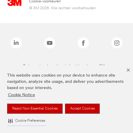
Cookie-voorkeuren
© 3M 2026. Alle rechten voorbehouden.
De bovenstaande merken zijn handelsmerken van 3M.we
This website uses cookies on your device to enhance site
navigation, analyze site usage, and deliver you advertisements
based on your interests.
Cookie Notice
Reject Non-Essential Cookies
Accept Cookies
Cookie Preferences