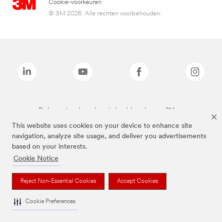
Cookie-voorkeuren
© 3M 2026. Alle rechten voorbehouden.
De bovenstaande merken zijn handelsmerken van 3M.we
This website uses cookies on your device to enhance site
navigation, analyze site usage, and deliver you advertisements
based on your interests.
Cookie Notice
Reject Non-Essential Cookies
Accept Cookies
Cookie Preferences