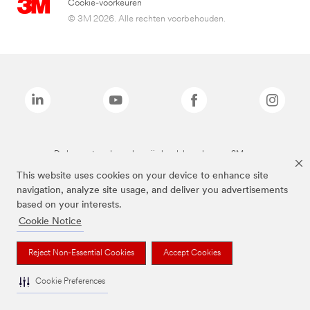
Cookie-voorkeuren
© 3M 2026. Alle rechten voorbehouden.
De bovenstaande merken zijn handelsmerken van 3M.we
This website uses cookies on your device to enhance site
navigation, analyze site usage, and deliver you advertisements
based on your interests.
Cookie Notice
Reject Non-Essential Cookies
Accept Cookies
Cookie Preferences