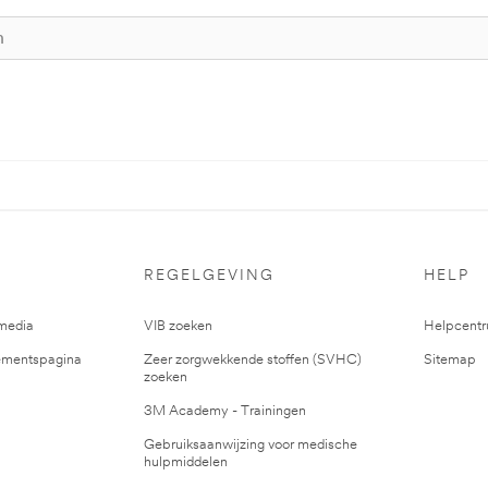
REGELGEVING
HELP
media
VIB zoeken
Helpcent
mentspagina
Zeer zorgwekkende stoffen (SVHC)
Sitemap
zoeken
3M Academy - Trainingen
Gebruiksaanwijzing voor medische
hulpmiddelen