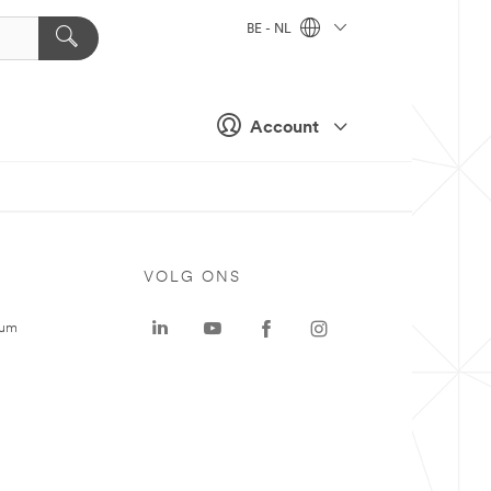
BE - NL
Account
VOLG ONS
rum