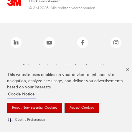
Cookie-voorkeuren
© 3M 2026. Alle rechten voorbehouden.
De bovenstaande merken zijn handelsmerken van 3M.we
This website uses cookies on your device to enhance site
navigation, analyze site usage, and deliver you advertisements
based on your interests.
Cookie Notice
Reject Non-Essential Cookies
Accept Cookies
Cookie Preferences