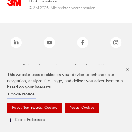
Cookie-voorkeuren
© 3M 2026. Alle rechten voorbehouden.
De bovenstaande merken zijn handelsmerken van 3M.we
This website uses cookies on your device to enhance site
navigation, analyze site usage, and deliver you advertisements
based on your interests.
Cookie Notice
Reject Non-Essential Cookies
Accept Cookies
Cookie Preferences