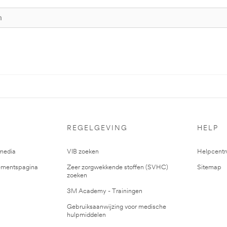
REGELGEVING
HELP
media
VIB zoeken
Helpcent
mentspagina
Zeer zorgwekkende stoffen (SVHC)
Sitemap
zoeken
3M Academy - Trainingen
Gebruiksaanwijzing voor medische
hulpmiddelen