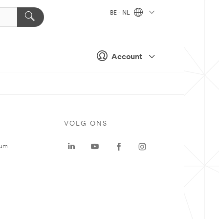
BE - NL
Account
VOLG ONS
rum