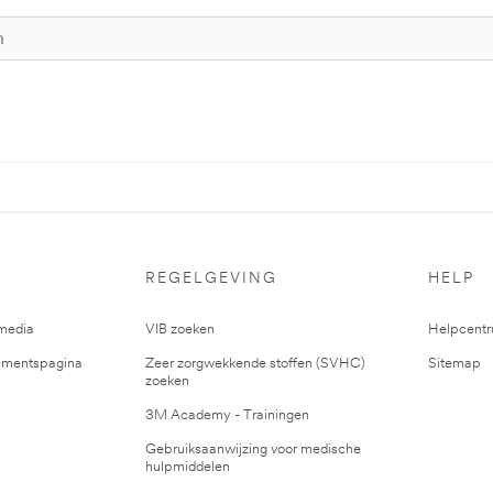
REGELGEVING
HELP
media
VIB zoeken
Helpcent
mentspagina
Zeer zorgwekkende stoffen (SVHC)
Sitemap
zoeken
3M Academy - Trainingen
Gebruiksaanwijzing voor medische
hulpmiddelen