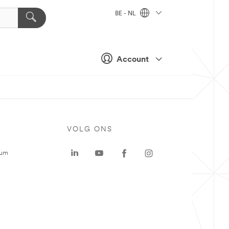
BE - NL
Account
VOLG ONS
rum