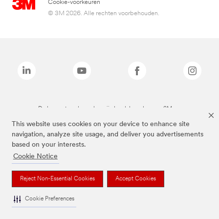
Cookie-voorkeuren
© 3M 2026. Alle rechten voorbehouden.
De bovenstaande merken zijn handelsmerken van 3M.we
This website uses cookies on your device to enhance site
navigation, analyze site usage, and deliver you advertisements
based on your interests.
Cookie Notice
Reject Non-Essential Cookies
Accept Cookies
Cookie Preferences