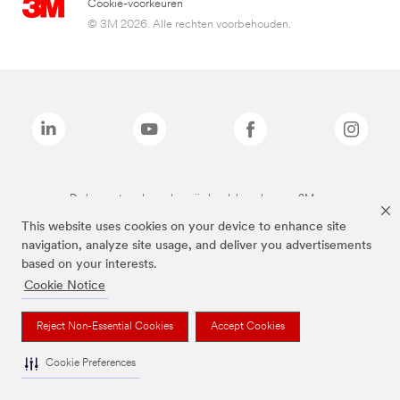
Cookie-voorkeuren
© 3M 2026. Alle rechten voorbehouden.
De bovenstaande merken zijn handelsmerken van 3M.we
This website uses cookies on your device to enhance site
navigation, analyze site usage, and deliver you advertisements
based on your interests.
Cookie Notice
Reject Non-Essential Cookies
Accept Cookies
Cookie Preferences