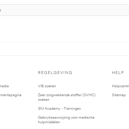
REGELGEVING
HELP
media
VIB zoeken
Helpcent
mentspagina
Zeer zorgwekkende stoffen (SVHC)
Sitemap
zoeken
3M Academy - Trainingen
Gebruiksaanwijzing voor medische
hulpmiddelen