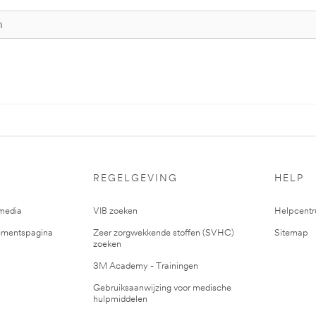
REGELGEVING
HELP
media
VIB zoeken
Helpcent
mentspagina
Zeer zorgwekkende stoffen (SVHC)
Sitemap
zoeken
3M Academy - Trainingen
Gebruiksaanwijzing voor medische
hulpmiddelen