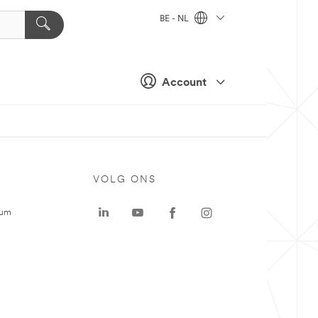
BE - NL
Account
VOLG ONS
rum